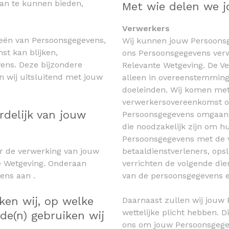
an te kunnen bieden,
Met wie delen we 
Verwerkers
ieën van Persoonsgegevens,
Wij kunnen jouw Persoonsg
st kan blijken,
ons Persoonsgegevens verwe
ens. Deze bijzondere
Relevante Wetgeving. De V
 wij uitsluitend met jouw
alleen in overeenstemming 
doeleinden. Wij komen met
verwerkersovereenkomst ov
rdelijk van jouw
Persoonsgegevens omgaan e
die noodzakelijk zijn om h
Persoonsgegevens met de v
or de verwerking van jouw
betaaldienstverleners, opsl
e Wetgeving. Onderaan
verrichten de volgende die
ens aan .
van de persoonsgegevens e
en wij, op welke
Daarnaast zullen wij jouw 
wettelijke plicht hebben. Dit
de(n) gebruiken wij
ons om jouw Persoonsgege