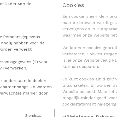
et kader van de
Cookies
Een cookie is een klein te
naar de browser wordt ges
vervolgens op in je appara
waarmee onze Website het 
uw Persoonsgegevens
ij nodig hebben voor de
We kunnen cookies gebruik
orden verwerkt.
verbeteren. Cookies zorgen
is, je onze Website veilig 
ersoonsgegevens (2) voor
kunnen opsporen.
ij verwerken.
Je kunt cookies altijd zelf
or onderstaande doelen
uitschakelen. Er worden d
uw samenhangt. Zo worden
Website bezoekt. Maar let 
verwachtse manier door
mogelijk minder goed. Voor
cookiestatement nalezen:
Grondslag