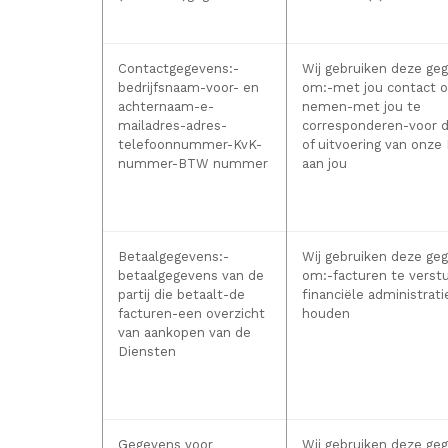
Contactgegevens:
-
Wij gebruiken deze ge
bedrijfsnaam-voor- en
om:
-met jou contact o
achternaam-e-
nemen-met jou te
mailadres-adres-
corresponderen-voor d
telefoonnummer-KvK-
of uitvoering van onze
nummer-BTW nummer
aan jou
Betaalgegevens:
-
Wij gebruiken deze ge
betaalgegevens van de
om:
-facturen te verst
partij die betaalt-de
financiële administratie
facturen-een overzicht
houden
van aankopen van de
Diensten
Gegevens voor
Wij gebruiken deze ge