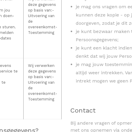
deze gegevens
je mag ons vragen om ee
m jou
op basis van:
-
kunnen deze kopie - op 
n doen-
Uitvoering van
de
doorgeven, zodat je dit z
e sturen.
overeenkomst-
je kunt bezwaar maken 
afmelden
Toestemming
pdates
Persoonsgegevens;
je kunt een klacht indien
denkt dat wij jouw Pers
je mag jouw toestemmin
gevens
Wij verwerken
service te
deze gegevens
altijd weer intrekken. 
op basis van:
-
intrekt mogen we geen 
 te
Uitvoering van
de
overeenkomst-
Toestemming
Contact
Bij andere vragen of opmer
nsgegevens?
met ons opnemen via onde