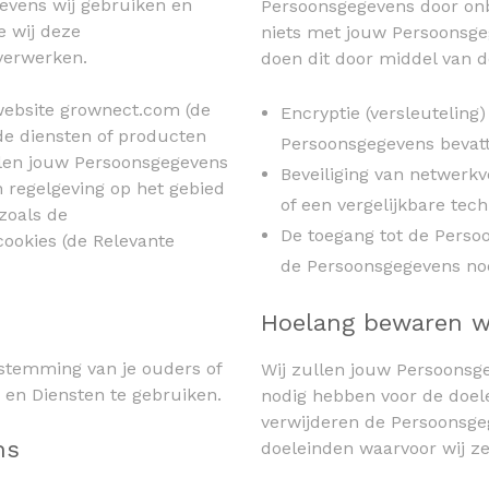
gevens wij gebruiken en
Persoonsgegevens door on
e wij deze
niets met jouw Persoonsgeg
verwerken.
doen dit door middel van 
 website grownect.com (de
Encryptie (versleuteling)
 de diensten of producten
Persoonsgegevens bevat
elen jouw Persoonsgegevens
Beveiliging van netwerk
 regelgeving op het gebied
of een vergelijkbare tech
zoals de
De toegang tot de Perso
ookies (de Relevante
de Persoonsgegevens no
Hoelang bewaren w
oestemming van je ouders of
Wij zullen jouw Persoonsg
 en Diensten te gebruiken.
nodig hebben voor de doel
verwijderen de Persoonsgeg
ns
doeleinden waarvoor wij z