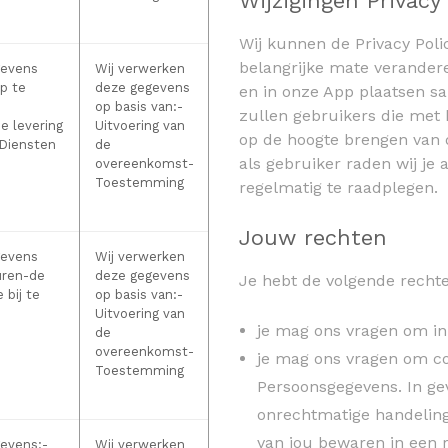
Wijzigingen Privacy 
Wij kunnen de Privacy Polic
belangrijke mate verandere
gevens
Wij verwerken
p te
deze gegevens
en in onze App plaatsen sa
op basis van:
-
zullen gebruikers die met 
e levering
Uitvoering van
op de hoogte brengen van de
 Diensten
de
als gebruiker raden wij je 
overeenkomst-
Toestemming
regelmatig te raadplegen.
Jouw rechten
gevens
Wij verwerken
uren-de
deze gegevens
Je hebt de volgende rechte
 bij te
op basis van:
-
Uitvoering van
je mag ons vragen om in
de
overeenkomst-
je mag ons vragen om cor
Toestemming
Persoonsgegevens. In ge
onrechtmatige handelin
van jou bewaren in een re
gevens:
-
Wij verwerken