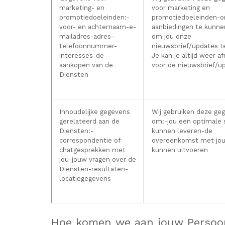
marketing- en
voor marketing en
promotiedoeleinden:
-
promotiedoeleinden-o
voor- en achternaam-e-
aanbiedingen te kunne
mailadres-adres-
om jou onze
telefoonnummer-
nieuwsbrief/updates t
interesses-de
Je kan je altijd weer 
aankopen van de
voor de nieuwsbrief/u
Diensten
Inhoudelijke gegevens
Wij gebruiken deze ge
gerelateerd aan de
om:
-jou een optimale 
Diensten:
-
kunnen leveren-de
correspondentie of
overeenkomst met jou
chatgesprekken met
kunnen uitvoeren
jou-jouw vragen over de
Diensten-resultaten-
locatiegegevens
Hoe komen we aan jouw Persoo